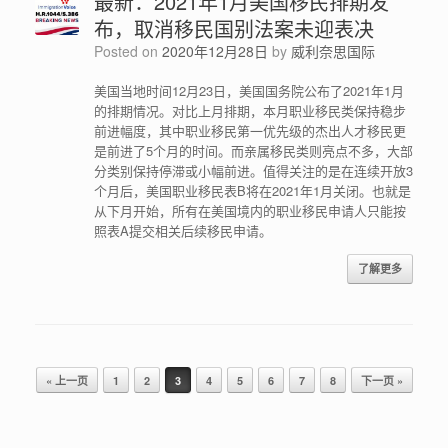
最新：2021年1月美国移民排期发
布，取消移民国别法案未迎表决
Posted on
2020年12月28日
by
威利奈思国际
美国当地时间12月23日，美国国务院公布了2021年1月
的排期情况。对比上月排期，本月职业移民类保持稳步
前进幅度，其中职业移民第一优先级的杰出人才移民更
是前进了5个月的时间。而亲属移民类则亮点不多，大部
分类别保持停滞或小幅前进。值得关注的是在连续开放3
个月后，美国职业移民表B将在2021年1月关闭。也就是
从下月开始，所有在美国境内的职业移民申请人只能按
照表A提交相关后续移民申请。
了解更多
Post navigation
« 上一页
1
2
3
4
5
6
7
8
下一页 »