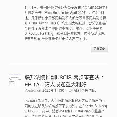
3月18日，美国国务院签证办公室发布了最新的2026年4
月排期公告（Visa Bulletin for April 2026）。与3月相
比，几乎所有亲属移民类别和大部分职业移民类别的表
A（Final Action Dates）均实现大幅跃进，部分类别甚
至创造了近年来罕见的进步幅度。然而，职业移民表
B（Dates for Filing）却呈现停滞状态，这种”表A猛进、
表B不动”的分化现象值得申请人高度关注。
了解更多
联邦法院推翻USCIS”两步审查法”：
EB-1A申请人或迎重大利好
Posted on
2026年1月30日
by
威利奈思国际
2026年1月28日，内布拉斯加州联邦地区法院作出的一
项判决在移民法领域投下了震撼弹。在Anahita Mukherji
v. USCIS一案中，法官Joseph F. Bataillon不仅推翻了
对一位印度籍记者EB-1A杰出人才移民申请的拒签决