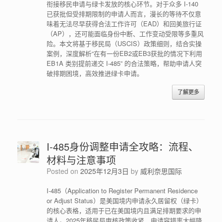
衔接移民申请与绿卡发放的核心环节。对于众多 I-140
已获批但受排期限制的申请人而言，漫长的等待不仅意
味着无法尽早获得合法工作许可（EAD）和回美旅行证
（AP），还可能面临身份中断、工作变动受限等多重风
险。本文将基于移民局（USCIS）政策细则，结合实操
案例，深度解析“在有一份EB2或EB3获批的情况下利用
EB1A 类别提前递交 I-485” 的合法策略，帮助申请人突
破排期困境，高效推进绿卡申请。
了解更多
I-485身份调整申请全攻略：流程、
材料与注意事项
Posted on
2025年12月3日
by
威利奈思国际
I-485（Application to Register Permanent Residence
or Adjust Status）是美国境内申请永久居留权（绿卡）
的核心表格，适用于已在美国境内且满足排期要求的申
请人。2025年移民局审核政策收紧，申请容错率大幅降