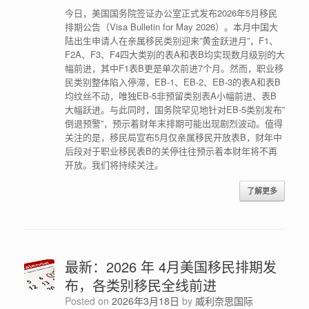
今日，美国国务院签证办公室正式发布2026年5月移民
排期公告（Visa Bulletin for May 2026）。本月中国大
陆出生申请人在亲属移民类别迎来”黄金跃进月”，F1、
F2A、F3、F4四大类别的表A和表B均实现数月级别的大
幅前进，其中F1表B更是单次前进7个月。然而，职业移
民类别整体陷入停滞，EB-1、EB-2、EB-3的表A和表B
均纹丝不动，唯独EB-5非预留类别表A小幅前进、表B
大幅跃进。与此同时，国务院罕见地针对EB-5类别发布”
倒退预警”，预示着财年末排期可能出现剧烈波动。值得
关注的是，移民局宣布5月仅亲属移民开放表B，财年中
后段对于职业移民表B的关停往往预示着本财年将不再
开放。我们将持续关注。
了解更多
最新：2026 年 4月美国移民排期发
布，各类别移民全线前进
Posted on
2026年3月18日
by
威利奈思国际