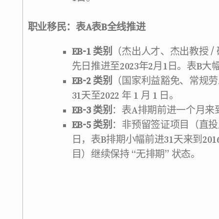
职业移民：表A表B全线推进
EB-1
类别
（杰出人才、杰出教授 /
先日推进至2023年2月1日。表B大幅前
EB-2
类别
（国家利益豁免、常规劳工证
31天至2022 年 1 月 1 日。
EB-3
类别
：表A排期前进一个月来到2
EB-5
类别
：非预留签证项目（直投及
日，表B排期小幅前进31天来到20
目）继续保持 “无排期” 状态。