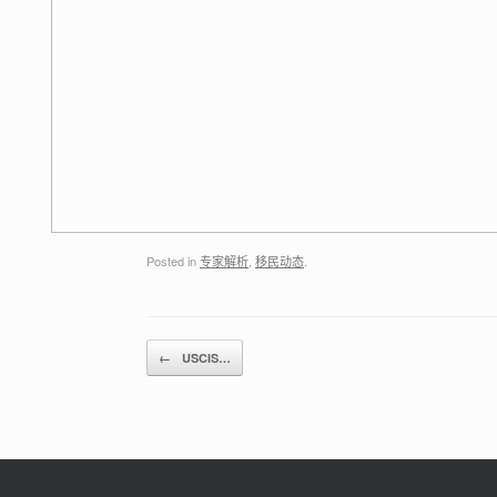
Posted in
专家解析
,
移民动态
.
Post navigation
←
USCIS…